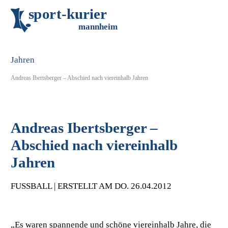
s
p
o
r
t
-
k
u
r
i
e
r
m
an
n
h
eim
Andreas Ibertsberger – Abschied nach viereinhalb Jahren
Andreas Ibertsberger –
Abschied nach viereinhalb
Jahren
FUSSBALL | ERSTELLT AM DO. 26.04.2012
„Es waren spannende und schöne viereinhalb Jahre, die