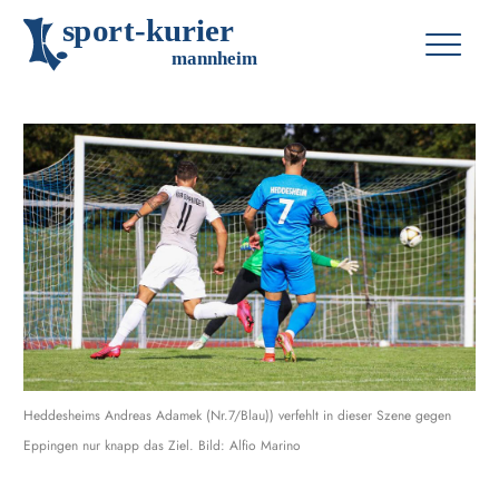
s
p
o
r
t
-
k
u
r
i
e
r
m
an
n
h
eim
Heddesheims Andreas Adamek (Nr.7/Blau)) verfehlt in dieser Szene gegen
Eppingen nur knapp das Ziel. Bild: Alfio Marino