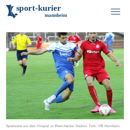
s
p
o
r
t
-
k
u
r
i
e
r
m
an
n
h
eim
Spielszene aus dem Hinspiel im Rhein-Neckar Stadion. Foto: VfR Mannheim