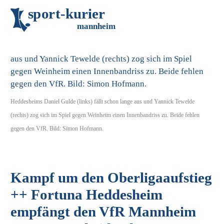
s
p
o
r
t
-
k
u
r
i
e
r
m
an
n
h
eim
Heddesheims Daniel Gulde (links) fällt schon lange aus und Yannick Tewelde
(rechts) zog sich im Spiel gegen Weinheim einen Innenbandriss zu. Beide fehlen
gegen den VfR. Bild: Simon Hofmann.
Kampf um den Oberligaaufstieg
++ Fortuna Heddesheim
empfängt den VfR Mannheim