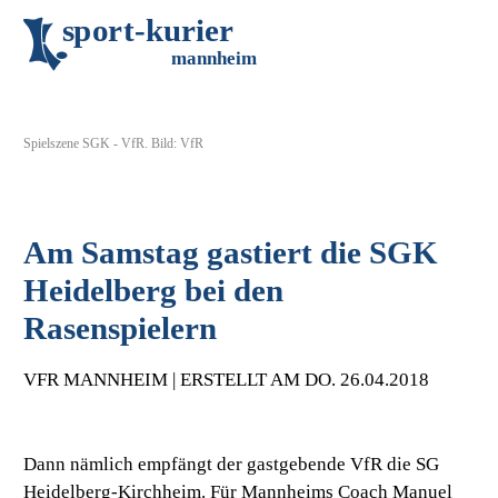
s
p
o
r
t
-
k
u
r
i
e
r
m
an
n
h
eim
Spielszene SGK - VfR. Bild: VfR
Am Samstag gastiert die SGK
Heidelberg bei den
Rasenspielern
VFR MANNHEIM | ERSTELLT AM DO. 26.04.2018
Dann nämlich empfängt der gastgebende VfR die SG
Heidelberg-Kirchheim. Für Mannheims Coach Manuel