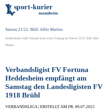
s
p
o
r
t
-
k
u
r
i
e
r
m
an
n
h
eim
Heddesheims Salih Özdemir beim ersten Training zur Saison 21/22. Bild: Alfio
Marino
Verbandsligist FV Fortuna
Heddesheim empfängt am
Samstag den Landesligisten FV
1918 Brühl
VERBANDSLIGA | ERSTELLT AM FR. 09.07.2021