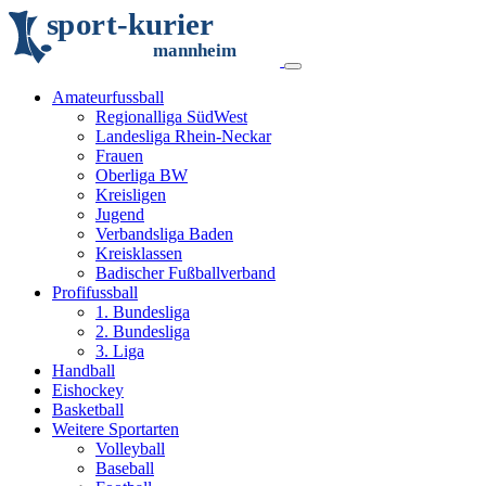
s
p
o
r
t
-
k
u
r
i
e
r
m
an
n
h
eim
Amateurfussball
Regionalliga SüdWest
Landesliga Rhein-Neckar
Frauen
Oberliga BW
Kreisligen
Jugend
Verbandsliga Baden
Kreisklassen
Badischer Fußballverband
Profifussball
1. Bundesliga
2. Bundesliga
3. Liga
Handball
Eishockey
Basketball
Weitere Sportarten
Volleyball
Baseball