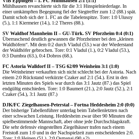
VfB Eppingen – 1. FC Mühlhausen 2:1 (1:1)
Mühlhausen revanchierte sich für die 3:1 Hinspielniederlage. In
einer umkämpften Begegnung fiel der Siegtreffer zum 1:2 (88.) spät.
Damit schob sich der 1. FC an die Tabelenspitze. Tore: 1:0 Ulusoy
(5.), 1:1 Kiermeier (14.), 1:2 Theres (88.).
SV Waldhof Mannheim II – GU-Türk. SV Pforzheim 0:4 (0:1)
Überraschend deutlich gewannen die Pforzheimer bei den „kleinen
Waldhöfern“. Mit dem 0:2 durch Vladul (53.) war der Wiederstand
der Waldhöfer gebrochen. Tore: 0:1 Vladul (1.), 0:2 Vladul (53.),
0:3 Dumbra (63.), 0:4 Dobros (68.).
FC Astoria Walldorf II – TSG 62/09 Weinheim 3:1 (1:0)
Die Weinheimer verkauften sich nicht schlecht bei der Astoria. Nach
einem 2:0 Rückstand verkürzte Czaker auf 2:1 (54.). Erst in den
letzten Minuten des Spiels war durch das 3:1 Jautz (87.) das Spiel
endgültig entschieden. Tore: 1:0 Baumert (21.), 2:0 Jautz (52.), 2:1
Czaker (54.), 3:1 Jautz (87.)
DJK/FC Ziegelhausen-Peterstal – Fortna Heddesheim 2:0 (0:0)
Der bisherige Tabellenführer unterlag beim Tabellenletzten nach
einer schwachen Leistung. Heddesheim zwar über 90 Minuten die
spielbestimmende Mannschaft, aber ohne jede Durchschlagskraft.
Die sehr defensiv eingestellten Ziegelhäuser trafen nach einem
Freistoß zum 1:0 und in der Nachspielzeit zum entscheidenden 2:0.
Tore: 1:0 Heinen (51.), 2:0 Osmanaj (90.+2).