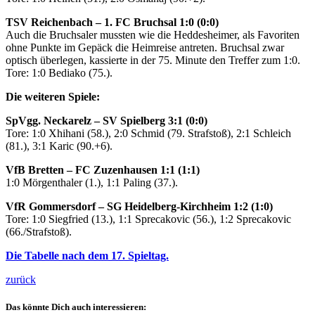
TSV Reichenbach – 1. FC Bruchsal 1:0
(0:0)
Auch die Bruchsaler mussten wie die Heddesheimer, als Favoriten
ohne Punkte im Gepäck die Heimreise antreten. Bruchsal zwar
optisch überlegen, kassierte in der 75. Minute den Treffer zum 1:0.
Tore: 1:0 Bediako (75.).
Die weiteren Spiele:
SpVgg. Neckarelz – SV Spielberg 3:1 (0:0)
Tore: 1:0 Xhihani (58.), 2:0 Schmid (79. Strafstoß), 2:1 Schleich
(81.), 3:1 Karic (90.+6).
VfB Bretten – FC Zuzenhausen 1:1 (1:1)
1:0 Mörgenthaler (1.), 1:1 Paling (37.).
VfR Gommersdorf – SG Heidelberg-Kirchheim 1:2 (1:0)
Tore: 1:0 Siegfried (13.), 1:1 Sprecakovic (56.), 1:2 Sprecakovic
(66./Strafstoß).
Die Tabelle nach dem 17. Spieltag.
zurück
Das könnte Dich auch interessieren: