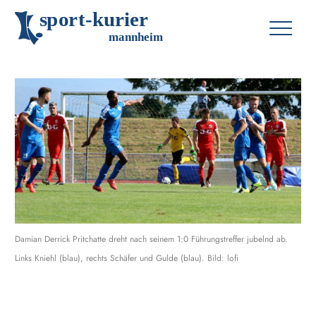
s
p
o
r
t
-
k
u
r
i
e
r
m
an
n
h
eim
Damian Derrick Pritchatte dreht nach seinem 1:0 Führungstreffer jubelnd ab.
Links Kniehl (blau), rechts Schäfer und Gulde (blau). Bild: lofi