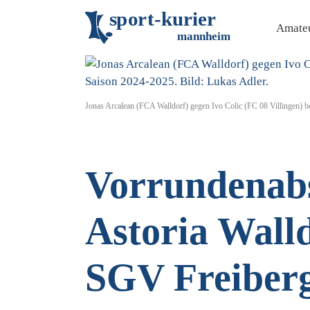
s
p
o
r
t
-
k
u
r
i
e
r
Amateu
m
an
n
h
eim
Jonas Arcalean (FCA Walldorf) gegen Ivo Colic (FC 08 Villingen) be
Vorrundenabs
Astoria Walld
SGV Freiber