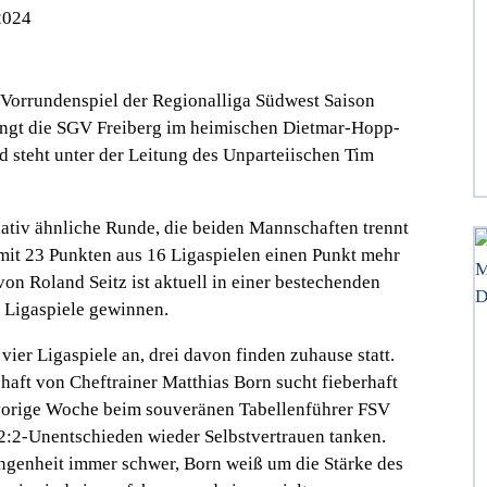
2024
 Vorrundenspiel der Regionalliga Südwest Saison
ängt die SGV Freiberg im heimischen Dietmar-Hopp-
nd steht unter der Leitung des Unparteiischen Tim
elativ ähnliche Runde, die beiden Mannschaften trennt
n mit 23 Punkten aus 16 Ligaspielen einen Punkt mehr
on Roland Seitz ist aktuell in einer bestechenden
f Ligaspiele gewinnen.
ier Ligaspiele an, drei davon finden zuhause statt.
haft von Cheftrainer Matthias Born sucht fieberhaft
 vorige Woche beim souveränen Tabellenführer FSV
 2:2-Unentschieden wieder Selbstvertrauen tanken.
angenheit immer schwer, Born weiß um die Stärke des