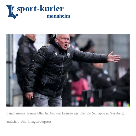
s
p
o
r
t
-
k
u
r
i
e
r
m
an
n
h
eim
Sandhausens Trainer Olaf Janßen war keineswegs über die Schlappe in Nürnberg
amüsiert. Bild: Imago/fotopress