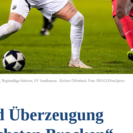
all, Regionalliga Südwest, SV Sandhausen - Kickers Offenbach. Foto: IMAGO/foto2press.
d Überzeugung