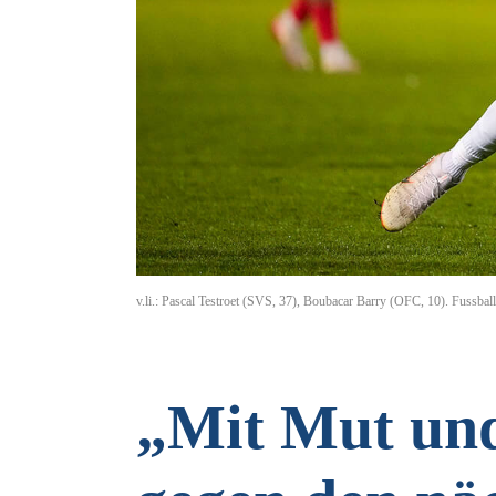
v.li.: Pascal Testroet (SVS, 37), Boubacar Barry (OFC, 10). Fussb
„Mit Mut un