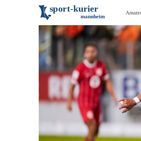
s
p
o
r
t
-
k
u
r
i
e
r
Amateu
m
an
n
h
eim