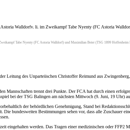
 Zweikampf Tabe Nyenty (FC Astoria Walldorf) und Maximilian Beier (TSG 1899 Hoffenheim II
er der Leitung des Unparteiischen Christoffer Reimund aus Zwingenberg
beiden Mannschaften trennt drei Punkte. Der FCA hat durch einen erfolg
spiel bei der TSG Balingen am nächsten Mittwoch (9. Juni, 19 Uhr) 
rbehaltlich der behördlichen Genehmigung, Stand bei Redaktionsschlus
. Die bundesweiten Bestimmungen sehen vor, dass alle Zuschauer einen
ssen.
it eingehalten werden. Das Tragen einer medizinischen oder FFP2 Mask