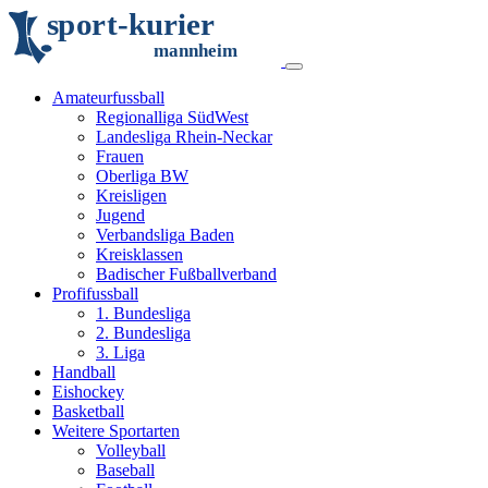
s
p
o
r
t
-
k
u
r
i
e
r
m
an
n
h
eim
Amateurfussball
Regionalliga SüdWest
Landesliga Rhein-Neckar
Frauen
Oberliga BW
Kreisligen
Jugend
Verbandsliga Baden
Kreisklassen
Badischer Fußballverband
Profifussball
1. Bundesliga
2. Bundesliga
3. Liga
Handball
Eishockey
Basketball
Weitere Sportarten
Volleyball
Baseball