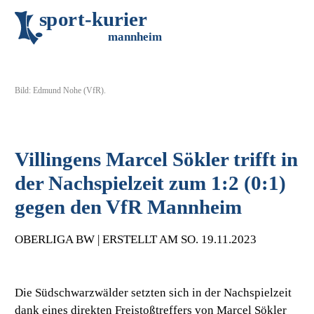
s
p
o
r
t
-
k
u
r
i
e
r
m
an
n
h
eim
Bild: Edmund Nohe (VfR).
Villingens Marcel Sökler trifft in
der Nachspielzeit zum 1:2 (0:1)
gegen den VfR Mannheim
OBERLIGA BW | ERSTELLT AM SO. 19.11.2023
Die Südschwarzwälder setzten sich in der Nachspielzeit
dank eines direkten Freistoßtreffers von Marcel Sökler