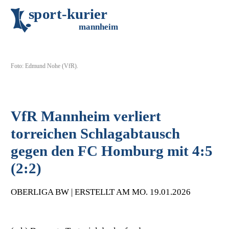
s
p
o
r
t
-
k
u
r
i
e
r
m
an
n
h
eim
Foto: Edmund Nohe (VfR).
VfR Mannheim verliert
torreichen Schlagabtausch
gegen den FC Homburg mit 4:5
(2:2)
OBERLIGA BW | ERSTELLT AM MO. 19.01.2026