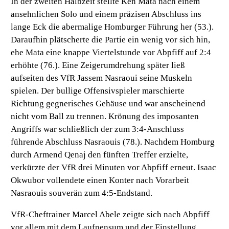
In der zweiten Halbzeit stellte Ken Mata nach einem
ansehnlichen Solo und einem präzisen Abschluss ins
lange Eck die abermalige Homburger Führung her (53.).
Daraufhin plätscherte die Partie ein wenig vor sich hin,
ehe Mata eine knappe Viertelstunde vor Abpfiff auf 2:4
erhöhte (76.). Eine Zeigerumdrehung später ließ
aufseiten des VfR Jassem Nasraoui seine Muskeln
spielen. Der bullige Offensivspieler marschierte
Richtung gegnerisches Gehäuse und war anscheinend
nicht vom Ball zu trennen. Krönung des imposanten
Angriffs war schließlich der zum 3:4-Anschluss
führende Abschluss Nasraouis (78.). Nachdem Homburg
durch Armend Qenaj den fünften Treffer erzielte,
verkürzte der VfR drei Minuten vor Abpfiff erneut. Isaac
Okwubor vollendete einen Konter nach Vorarbeit
Nasraouis souverän zum 4:5-Endstand.
VfR-Cheftrainer Marcel Abele zeigte sich nach Abpfiff
vor allem mit dem Laufpensum und der Einstellung