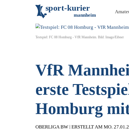
s
p
o
r
t
-
k
u
r
i
e
r
Amateu
m
an
n
h
eim
Testspiel: FC 08 Homburg - VfR Mannheim. Bild: Imago/Eibner
VfR Mannheim
erste Testspi
Homburg mit 
OBERLIGA BW | ERSTELLT AM MO. 27.01.