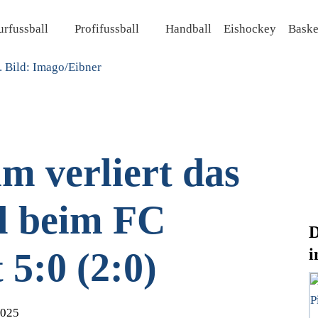
rfussball
Profifussball
Handball
Eishockey
Baske
 verliert das
el beim FC
D
i
5:0 (2:0)
2025