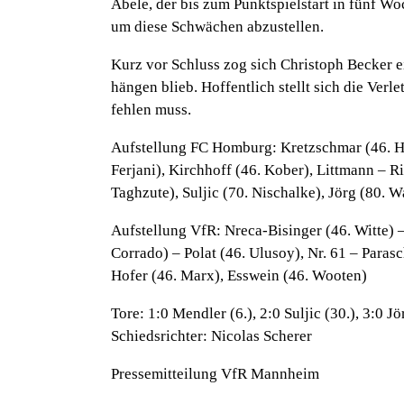
Abele, der bis zum Punktspielstart in fünf Wo
um diese Schwächen abzustellen.
Kurz vor Schluss zog sich Christoph Becker ei
hängen blieb. Hoffentlich stellt sich die Verle
fehlen muss.
Aufstellung FC Homburg:
Kretzschmar (46. H
Ferjani), Kirchhoff (46. Kober), Littmann – Ri
Taghzute), Suljic (70. Nischalke), Jörg (80.
Aufstellung VfR:
Nreca-Bisinger (46. Witte) –
Corrado) – Polat (46. Ulusoy), Nr. 61 – Paras
Hofer (46. Marx), Esswein (46. Wooten)
Tore:
1:0 Mendler (6.), 2:0 Suljic (30.), 3:0 Jö
Schiedsrichter: Nicolas Scherer
Pressemitteilung VfR Mannheim