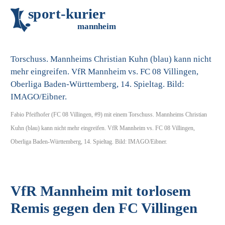
s
p
o
r
t
-
k
u
r
i
e
r
m
an
n
h
eim
Fabio Pfeifhofer (FC 08 Villingen, #9) mit einem Torschuss. Mannheims Christian
Kuhn (blau) kann nicht mehr eingreifen. VfR Mannheim vs. FC 08 Villingen,
Oberliga Baden-Württemberg, 14. Spieltag. Bild: IMAGO/Eibner.
VfR Mannheim mit torlosem
Remis gegen den FC Villingen