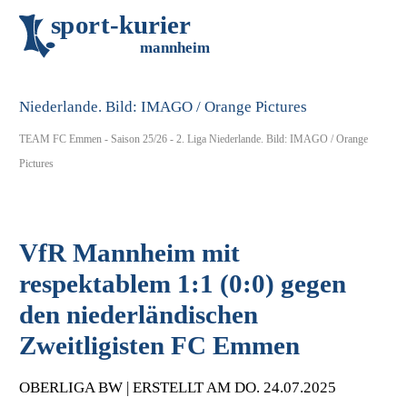
s
p
o
r
t
-
k
u
r
i
e
r
m
an
n
h
eim
TEAM FC Emmen - Saison 25/26 - 2. Liga Niederlande. Bild: IMAGO / Orange
Pictures
VfR Mannheim mit
respektablem 1:1 (0:0) gegen
den niederländischen
Zweitligisten FC Emmen
OBERLIGA BW | ERSTELLT AM DO. 24.07.2025