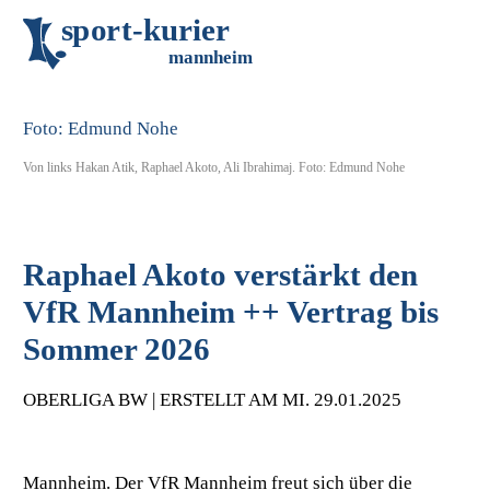
s
p
o
r
t
-
k
u
r
i
e
r
m
an
n
h
eim
Von links Hakan Atik, Raphael Akoto, Ali Ibrahimaj. Foto: Edmund Nohe
Raphael Akoto verstärkt den
VfR Mannheim ++ Vertrag bis
Sommer 2026
OBERLIGA BW | ERSTELLT AM MI. 29.01.2025
Mannheim. Der VfR Mannheim freut sich über die