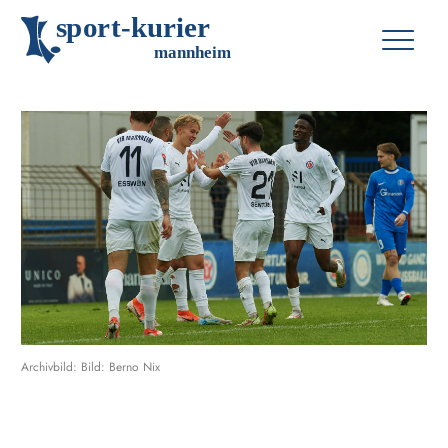
s
p
o
r
t
-
k
u
r
i
e
r
m
an
n
h
eim
Archivbild: Bild: Berno Nix