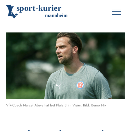
s
p
o
r
t
-
k
u
r
i
e
r
m
an
n
h
eim
VfR-Coach Marcel Abele hat fest Platz 3 im Visier. Bild: Berno Nix