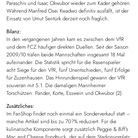
Paraschiv und Isaac Okwubor wieder zum Kader gehören.
Während Manfred Osei Kwadwo definitiv ausfällt, ist der
Einsatz von Umut Sentürk derzeit noch fraglich.
Bilanz:
In den vergangenen Jahren kam es zwischen dem VfR
und dem FCZ häufiger direkten Duellen. Seit der Saison
2009/10 trafen beide Mannschaften insgesamt 18 Mal
aufeinander. Die Statistik spricht für die Rasenspieler:
acht Siege für den VfR, fünf Unentschieden, fünf Erfolge
für Zuzenhausen. Das Hinrundenspiel gewann der VfR
souverän mit 5:1. Die damaligen Mannheimer
Torschützen: Pander, Korte, Esswein und Okwubor (2).
Zusätzliches:
Im FanShop findet noch einmal ein Sonderverkauf statt –
manche Artikel sind bis zu 70?% reduziert. Für die
kulinarische Komponente sorgt zusätzlich Peggie & Biff’s
Mac and Cheese Foodtruck, der auf dem Stadionvorplatz