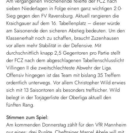
Am vergangenen Wochenende feierte der FCZ nach
sieben Niederlagen in Folge einen ganz wichtigen 2:0-
Sieg gegen den FV Ravensburg. Aktuell rangieren die
Kraichgauer auf dem 16. Tabellenplatz – dieser würde
am Saisonende den sicheren Abstieg bedeuten. Um den
Klassenerhalt noch zu schaffen, braucht Zuzenhausen
vor allem mehr Stabilität in der Defensive. Mit
durchschnittlich knapp 2,5 Gegentoren pro Partie stellt
der FCZ nach dem abgeschlagenen Tabellenschlusslicht
Villingen II die zweitschlechteste Abwehr der Liga.
Offensiv hingegen ist das Team mit bislang 35 Treffern
ordentlich unterwegs. Vor allem Christopher Wild erwies
sich mit 13 Saisontoren als besonders treffsicher. Wild
belegt in der Torjägerliste der Oberliga aktuell den
fünften Rang.
Stimmen zum Spiel:
Am kommenden Donnerstag zählt für den VfR Mannheim
nur eines: drei Punkte. Cheftrainer Marcel Abele will mit