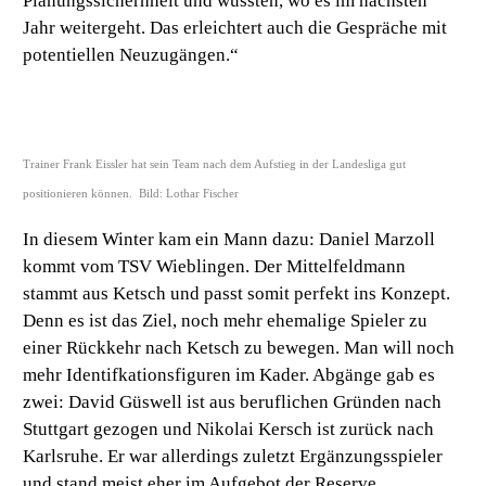
Planungssicherhheit und wüssten, wo es im nächsten
Jahr weitergeht. Das erleichtert auch die Gespräche mit
potentiellen Neuzugängen.“
Trainer Frank Eissler hat sein Team nach dem Aufstieg in der Landesliga gut
positionieren können. Bild: Lothar Fischer
In diesem Winter kam ein Mann dazu: Daniel Marzoll
kommt vom TSV Wieblingen. Der Mittelfeldmann
stammt aus Ketsch und passt somit perfekt ins Konzept.
Denn es ist das Ziel, noch mehr ehemalige Spieler zu
einer Rückkehr nach Ketsch zu bewegen. Man will noch
mehr Identifkationsfiguren im Kader. Abgänge gab es
zwei: David Güswell ist aus beruflichen Gründen nach
Stuttgart gezogen und Nikolai Kersch ist zurück nach
Karlsruhe. Er war allerdings zuletzt Ergänzungsspieler
und stand meist eher im Aufgebot der Reserve.