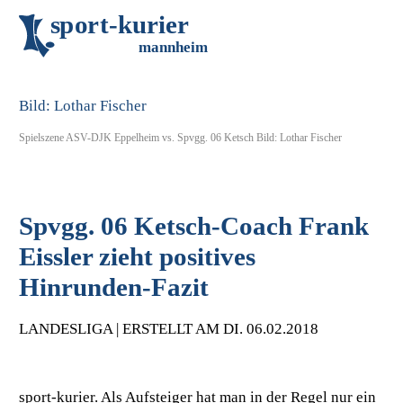
s
p
o
r
t
-
k
u
r
i
e
r
m
an
n
h
eim
Spielszene ASV-DJK Eppelheim vs. Spvgg. 06 Ketsch Bild: Lothar Fischer
Spvgg. 06 Ketsch-Coach Frank
Eissler zieht positives
Hinrunden-Fazit
LANDESLIGA | ERSTELLT AM DI. 06.02.2018
sport-kurier. Als Aufsteiger hat man in der Regel nur ein