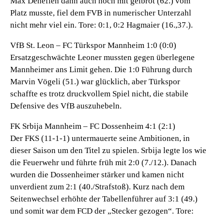
Max Denefleh dann auch noch mit gelbrot (62.) vom
Platz musste, fiel dem FVB in numerischer Unterzahl
nicht mehr viel ein. Tore: 0:1, 0:2 Hagmaier (16.,37.).
VfB St. Leon – FC Türkspor Mannheim 1:0 (0:0)
Ersatzgeschwächte Leoner mussten gegen überlegene
Mannheimer ans Limit gehen. Die 1:0 Führung durch
Marvin Vögeli (51.) war glücklich, aber Türkspor
schaffte es trotz druckvollem Spiel nicht, die stabile
Defensive des VfB auszuhebeln.
FK Srbija Mannheim – FC Dossenheim 4:1 (2:1)
Der FKS (11-1-1) untermauerte seine Ambitionen, in
dieser Saison um den Titel zu spielen. Srbija legte los wie
die Feuerwehr und führte früh mit 2:0 (7./12.). Danach
wurden die Dossenheimer stärker und kamen nicht
unverdient zum 2:1 (40./Strafstoß). Kurz nach dem
Seitenwechsel erhöhte der Tabellenführer auf 3:1 (49.)
und somit war dem FCD der „Stecker gezogen“. Tore: