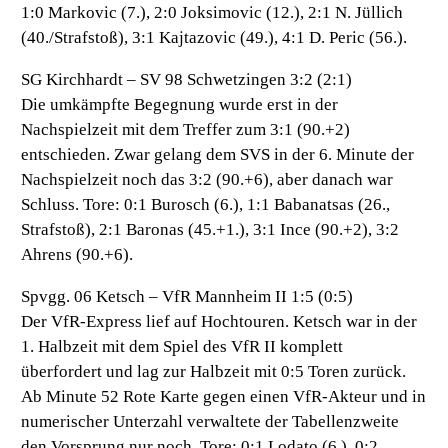
1:0 Markovic (7.), 2:0 Joksimovic (12.), 2:1 N. Jüllich
(40./Strafstoß), 3:1 Kajtazovic (49.), 4:1 D. Peric (56.).
SG Kirchhardt – SV 98 Schwetzingen 3:2 (2:1)
Die umkämpfte Begegnung wurde erst in der
Nachspielzeit mit dem Treffer zum 3:1 (90.+2)
entschieden. Zwar gelang dem SVS in der 6. Minute der
Nachspielzeit noch das 3:2 (90.+6), aber danach war
Schluss. Tore: 0:1 Burosch (6.), 1:1 Babanatsas (26.,
Strafstoß), 2:1 Baronas (45.+1.), 3:1 Ince (90.+2), 3:2
Ahrens (90.+6).
Spvgg. 06 Ketsch – VfR Mannheim II 1:5 (0:5)
Der VfR-Express lief auf Hochtouren. Ketsch war in der
1. Halbzeit mit dem Spiel des VfR II komplett
überfordert und lag zur Halbzeit mit 0:5 Toren zurück.
Ab Minute 52 Rote Karte gegen einen VfR-Akteur und in
numerischer Unterzahl verwaltete der Tabellenzweite
den Vorsprung nur noch. Tore: 0:1 Lodato (6.), 0:2