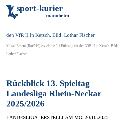
s
p
o
r
t
-
k
u
r
i
e
r
m
an
n
h
eim
Mikail Erdem (Rot/#10) erzielt die 0:1 Führung für den VfR II in Ketsch. Bild:
Lothar Fischer
Rückblick 13. Spieltag
Landesliga Rhein-Neckar
2025/2026
LANDESLIGA | ERSTELLT AM MO. 20.10.2025