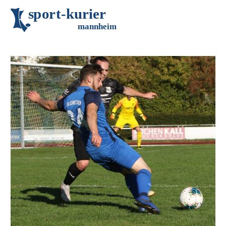
s
p
o
r
t
-
k
u
r
i
e
r
m
an
n
h
eim