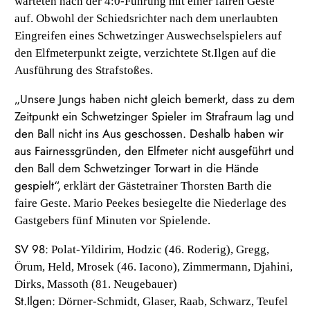
warteten nach der 4:0-Führung mit einer fairen Geste
auf. Obwohl der Schiedsrichter nach dem unerlaubten
Eingreifen eines Schwetzinger Auswechselspielers auf
den Elfmeterpunkt zeigte, verzichtete St.Ilgen auf die
Ausführung des Strafstoßes.
„Unsere Jungs haben nicht gleich bemerkt, dass zu dem
Zeitpunkt ein Schwetzinger Spieler im Strafraum lag und
den Ball nicht ins Aus geschossen. Deshalb haben wir
aus Fairnessgründen, den Elfmeter nicht ausgeführt und
den Ball dem Schwetzinger Torwart in die Hände
gespielt“,
erklärt der Gästetrainer Thorsten Barth die
faire Geste. Mario Peekes besiegelte die Niederlage des
Gastgebers fünf Minuten vor Spielende.
SV 98:
Polat-Yildirim, Hodzic (46. Roderig), Gregg,
Örum, Held, Mrosek (46. Iacono), Zimmermann, Djahini,
Dirks, Massoth (81. Neugebauer)
St.Ilgen:
Dörner-Schmidt, Glaser, Raab, Schwarz, Teufel