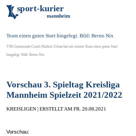
s
p
o
r
t
-
k
u
r
i
e
r
m
an
n
h
eim
VfB Gartenstadt-Coach Markus Urban hat mit seinem Team einen guten Start
hingelegt. Bild: Berno Nix
Vorschau 3. Spieltag Kreisliga
Mannheim Spielzeit 2021/2022
KREISLIGEN | ERSTELLT AM FR. 20.08.2021
Vorschau: