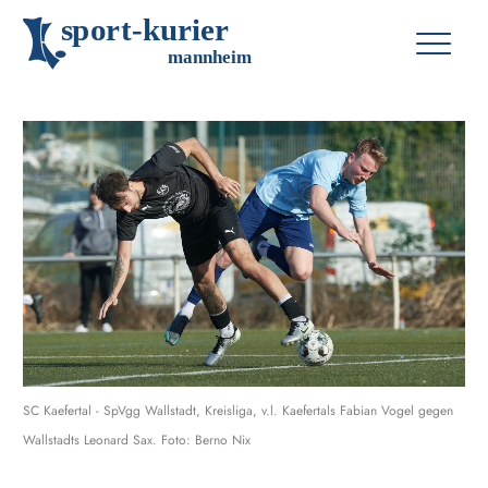
s
p
o
r
t
-
k
u
r
i
e
r
m
an
n
h
eim
SC Kaefertal - SpVgg Wallstadt, Kreisliga, v.l. Kaefertals Fabian Vogel gegen
Wallstadts Leonard Sax. Foto: Berno Nix