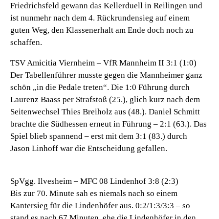
Friedrichsfeld gewann das Kellerduell in Reilingen und
ist nunmehr nach dem 4. Rückrundensieg auf einem
guten Weg, den Klassenerhalt am Ende doch noch zu
schaffen.
TSV Amicitia Viernheim – VfR Mannheim II 3:1 (1:0)
Der Tabellenführer musste gegen die Mannheimer ganz
schön „in die Pedale treten“. Die 1:0 Führung durch
Laurenz Baass per Strafstoß (25.), glich kurz nach dem
Seitenwechsel Thies Breiholz aus (48.). Daniel Schmitt
brachte die Südhessen erneut in Führung – 2:1 (63.). Das
Spiel blieb spannend – erst mit dem 3:1 (83.) durch
Jason Linhoff war die Entscheidung gefallen.
SpVgg. Ilvesheim – MFC 08 Lindenhof 3:8 (2:3)
Bis zur 70. Minute sah es niemals nach so einem
Kantersieg für die Lindenhöfer aus. 0:2/1:3/3:3 – so
stand es nach 67 Minuten, ehe die Lindenhöfer in den