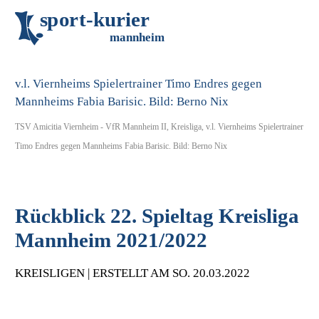
s
p
o
r
t
-
k
u
r
i
e
r
m
an
n
h
eim
TSV Amicitia Viernheim - VfR Mannheim II, Kreisliga, v.l. Viernheims Spielertrainer
Timo Endres gegen Mannheims Fabia Barisic. Bild: Berno Nix
Rückblick 22. Spieltag Kreisliga
Mannheim 2021/2022
KREISLIGEN | ERSTELLT AM SO. 20.03.2022