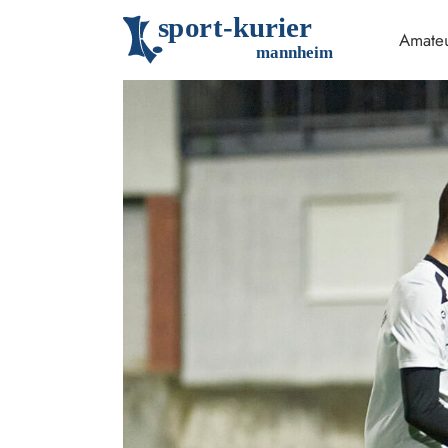
s
p
o
r
t
-
k
u
r
i
e
r
Amateu
m
an
n
h
eim