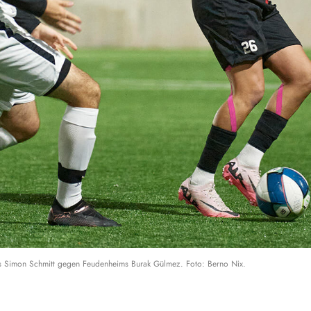
gs Simon Schmitt gegen Feudenheims Burak Gülmez. Foto: Berno Nix.