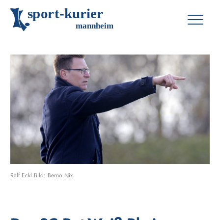
s
p
o
r
t
-
k
u
r
i
e
r
m
an
n
h
eim
Ralf Eckl Bild: Berno Nix