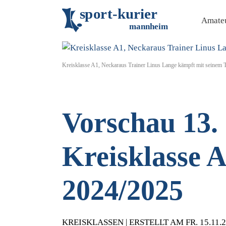
s
p
o
r
t
-
k
u
r
i
e
r
Amateu
m
an
n
h
eim
Kreisklasse A1, Neckaraus Trainer Linus Lange kämpft mit seinem 
Vorschau 13. 
Kreisklasse 
2024/2025
KREISKLASSEN | ERSTELLT AM FR. 15.11.