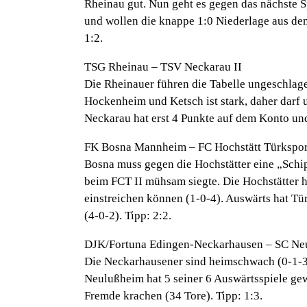
Rheinau gut. Nun geht es gegen das nächste S
und wollen die knappe 1:0 Niederlage aus de
1:2.
TSG Rheinau – TSV Neckarau II
Die Rheinauer führen die Tabelle ungeschlag
Hockenheim und Ketsch ist stark, daher darf 
Neckarau hat erst 4 Punkte auf dem Konto und i
FK Bosna Mannheim – FC Hochstätt Türkspo
Bosna muss gegen die Hochstätter eine „Schi
beim FCT II mühsam siegte. Die Hochstätter h
einstreichen können (1-0-4). Auswärts hat Tü
(4-0-2). Tipp: 2:2.
DJK/Fortuna Edingen-Neckarhausen – SC Ne
Die Neckarhausener sind heimschwach (0-1-3),
Neulußheim hat 5 seiner 6 Auswärtsspiele gew
Fremde krachen (34 Tore). Tipp: 1:3.