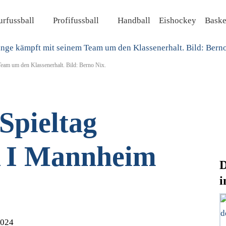
rfussball
Profifussball
Handball
Eishockey
Baske
Team um den Klassenerhalt. Bild: Berno Nix.
Spieltag
A I Mannheim
D
i
2024