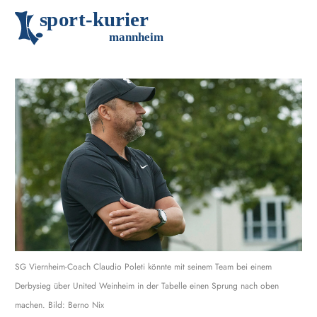
s
p
o
r
t
-
k
u
r
i
e
r
m
an
n
h
eim
SG Viernheim-Coach Claudio Poleti könnte mit seinem Team bei einem
Derbysieg über United Weinheim in der Tabelle einen Sprung nach oben
machen. Bild: Berno Nix