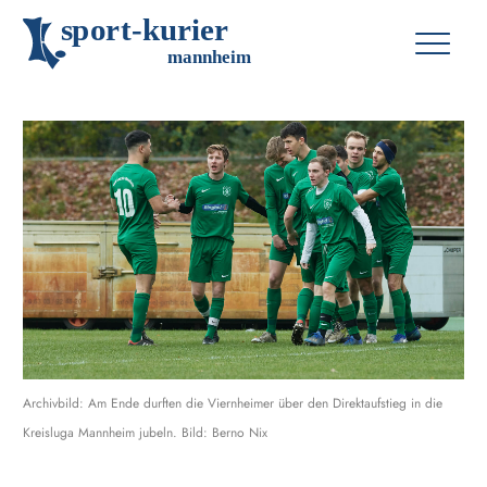
s
p
o
r
t
-
k
u
r
i
e
r
m
an
n
h
eim
Archivbild: Am Ende durften die Viernheimer über den Direktaufstieg in die
Kreisluga Mannheim jubeln. Bild: Berno Nix