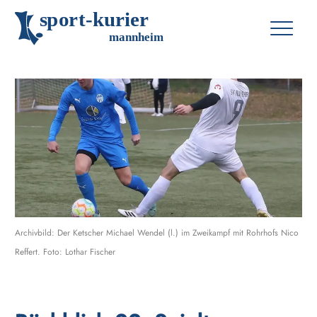
s
p
o
r
t
-
k
u
r
i
e
r
m
an
n
h
eim
Archivbild: Der Ketscher Michael Wendel (l.) im Zweikampf mit Rohrhofs Nico
Reffert. Foto: Lothar Fischer