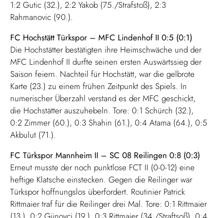
1:2 Gutic (32.), 2:2 Yakob (75./Strafstoß), 2:3
Rahmanovic (90.).
FC Hochstätt Türkspor – MFC Lindenhof II 0:5 (0:1)
Die Hochstätter bestätigten ihre Heimschwäche und der
MFC Lindenhof II durfte seinen ersten Auswärtssieg der
Saison feiern. Nachteil für Hochstätt, war die gelbrote
Karte (23.) zu einem frühen Zeitpunkt des Spiels. In
numerischer Überzahl verstand es der MFC geschickt,
die Hochstätter auszuhebeln. Tore: 0:1 Schürch (32.),
0:2 Zimmer (60.), 0:3 Shahin (61.), 0:4 Atama (64.), 0:5
Akbulut (71.).
FC Türkspor Mannheim II – SC 08 Reilingen 0:8 (0:3)
Erneut musste der noch punktlose FCT II (0-0-12) eine
heftige Klatsche einstecken. Gegen die Reilinger war
Türkspor hoffnungslos überfordert. Routinier Patrick
Rittmaier traf für die Reilinger drei Mal. Tore: 0:1 Rittmaier
(13.), 0:2 Gjinovci (19.), 0:3 Rittmaier (34./Straftsoß), 0:4