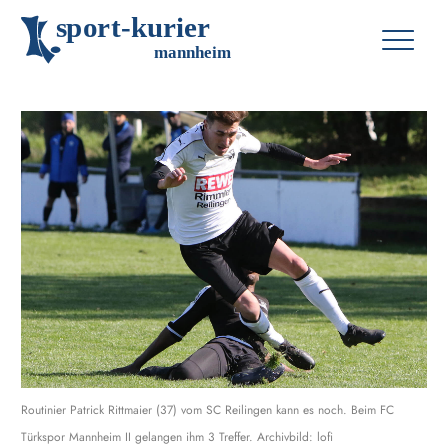
s
p
o
r
t
-
k
u
r
i
e
r
m
an
n
h
eim
Routinier Patrick Rittmaier (37) vom SC Reilingen kann es noch. Beim FC
Türkspor Mannheim II gelangen ihm 3 Treffer. Archivbild: lofi