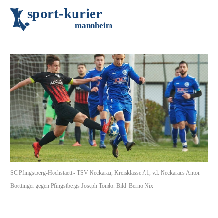
s
p
o
r
t
-
k
u
r
i
e
r
m
an
n
h
eim
SC Pfingstberg-Hochstaett - TSV Neckarau, Kreisklasse A1, v.l. Neckaraus Anton
Boettinger gegen Pfingstbergs Joseph Tondo. Bild: Berno Nix