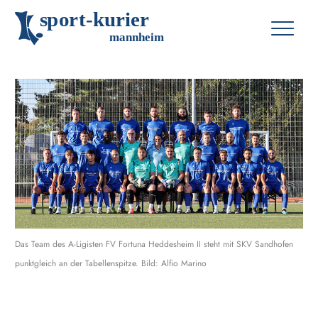
s
p
o
r
t
-
k
u
r
i
e
r
m
an
n
h
eim
Das Team des A-Ligisten FV Fortuna Heddesheim II steht mit SKV Sandhofen
punktgleich an der Tabellenspitze. Bild: Alfio Marino