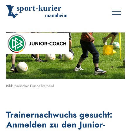
s
p
o
r
t
-
k
u
r
i
e
r
m
an
n
h
eim
Bild: Badischer Fussballverband
Trainernachwuchs gesucht:
Anmelden zu den Junior-