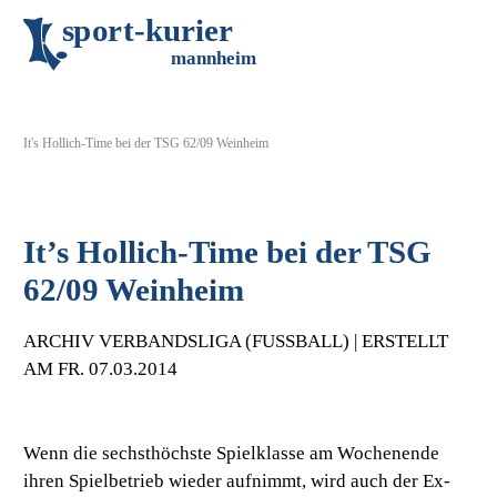
s
p
o
r
t
-
k
u
r
i
e
r
m
an
n
h
eim
It's Hollich-Time bei der TSG 62/09 Weinheim
It’s Hollich-Time bei der TSG
62/09 Weinheim
ARCHIV VERBANDSLIGA (FUSSBALL) | ERSTELLT A
M FR. 07.03.2014
Wenn die sechsthöchste Spielklasse am Wochenende
ihren Spielbetrieb wieder aufnimmt, wird auch der Ex-