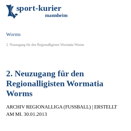
s
p
o
r
t
-
k
u
r
i
e
r
m
an
n
h
eim
2. Neuzugang für den Regionalligisten Wormatia Worms
2. Neuzugang für den
Regionalligisten Wormatia
Worms
ARCHIV REGIONALLIGA (FUSSBALL) | ERSTELLT A
M MI. 30.01.2013