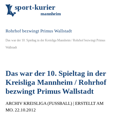
s
p
o
r
t
-
k
u
r
i
e
r
m
an
n
h
eim
Das war der 10. Spieltag in der Kreisliga Mannheim / Rohrhof bezwingt Primus
Wallstadt
Das war der 10. Spieltag in der
Kreisliga Mannheim / Rohrhof
bezwingt Primus Wallstadt
ARCHIV KREISLIGA (FUSSBALL) | ERSTELLT AM M
O. 22.10.2012