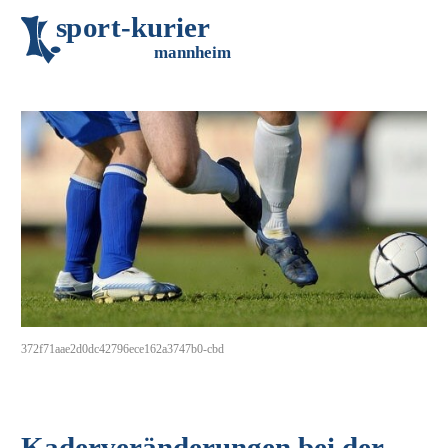
s
p
o
r
t
-
k
u
r
i
e
r
m
an
n
h
eim
372f71aae2d0dc42796ece162a3747b0-cbd
Kaderveränderungen bei der