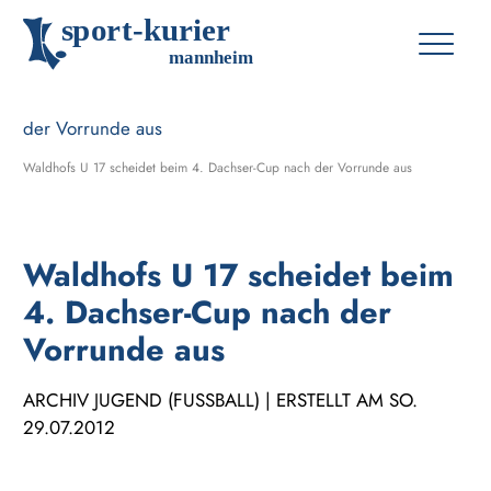
s
p
o
r
t
-
k
u
r
i
e
r
m
an
n
h
eim
Waldhofs U 17 scheidet beim 4. Dachser-Cup nach der Vorrunde aus
Waldhofs U 17 scheidet beim
4. Dachser-Cup nach der
Vorrunde aus
ARCHIV JUGEND (FUSSBALL) | ERSTELLT AM SO. 2
9.07.2012