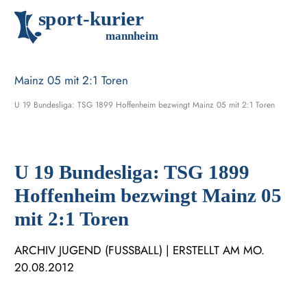
s
p
o
r
t
-
k
u
r
i
e
r
m
an
n
h
eim
U 19 Bundesliga: TSG 1899 Hoffenheim bezwingt Mainz 05 mit 2:1 Toren
U 19 Bundesliga: TSG 1899
Hoffenheim bezwingt Mainz 05
mit 2:1 Toren
ARCHIV JUGEND (FUSSBALL) | ERSTELLT AM MO. 2
0.08.2012