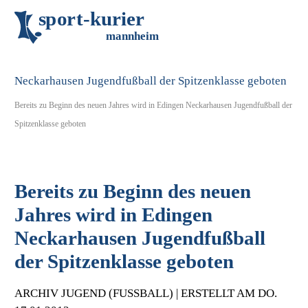
s
p
o
r
t
-
k
u
r
i
e
r
m
an
n
h
eim
Bereits zu Beginn des neuen Jahres wird in Edingen Neckarhausen Jugendfußball der
Spitzenklasse geboten
Bereits zu Beginn des neuen
Jahres wird in Edingen
Neckarhausen Jugendfußball
der Spitzenklasse geboten
ARCHIV JUGEND (FUSSBALL) | ERSTELLT AM DO. 1