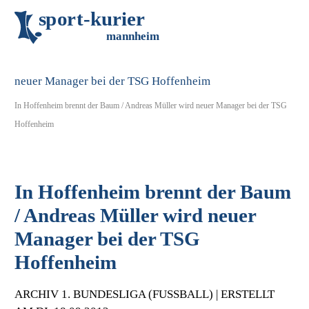
s
p
o
r
t
-
k
u
r
i
e
r
m
an
n
h
eim
In Hoffenheim brennt der Baum / Andreas Müller wird neuer Manager bei der TSG
Hoffenheim
In Hoffenheim brennt der Baum
/ Andreas Müller wird neuer
Manager bei der TSG
Hoffenheim
ARCHIV 1. BUNDESLIGA (FUSSBALL) | ERSTELLT A